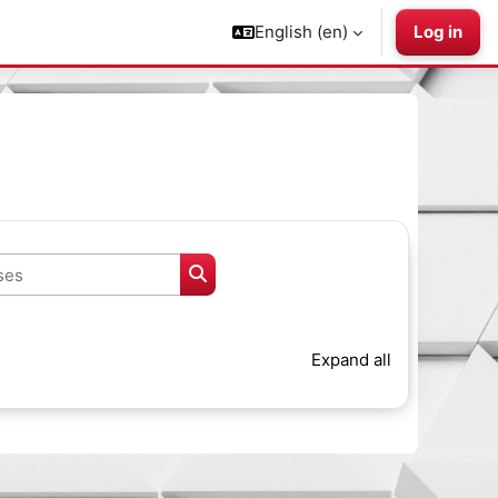
English ‎(en)‎
Log in
s
Search courses
Expand all