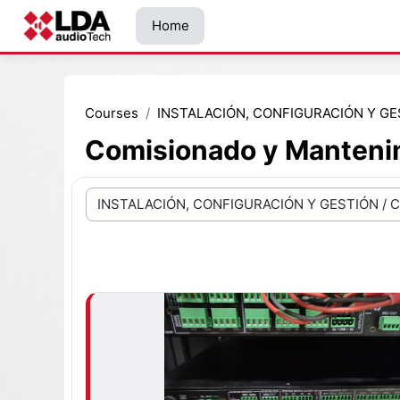
Skip to main content
Home
Courses
INSTALACIÓN, CONFIGURACIÓN Y GE
Comisionado y Manteni
Course categories