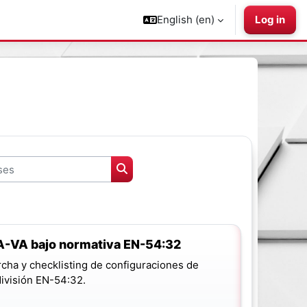
English ‎(en)‎
Log in
s
Search courses
A-VA bajo normativa EN-54:32
cha y checklisting de configuraciones de
división EN-54:32.